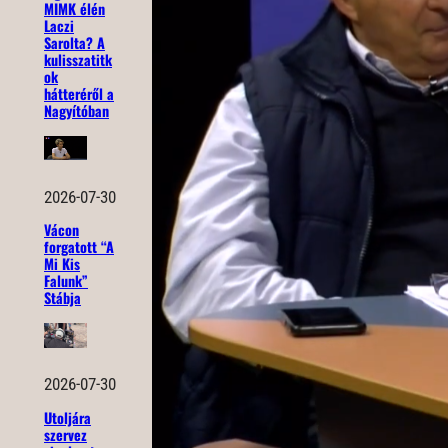
MIMK élén
Laczi
Sarolta? A
kulisszatitk
ok
hátteréről a
Nagyítóban
2026-07-30
Vácon
forgatott “A
Mi Kis
Falunk”
Stábja
2026-07-30
Utoljára
szervez