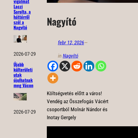
vigalmat
Laczi
Sarolta, a
háttérről
Nagyító
szól a
Nagyító
febr 12, 2026
—
2026-07-29
in
Nagyító
Újabb
külterületi
utak
újulhatnak
meg Vácon
Költségvetés előtt a város!
Vendég az Összefogás Vácért
csoportból Molnár Nándor és
2026-07-29
Inotay Gergely