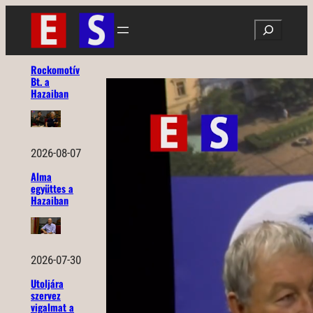
Ugrás
Search
a
tartalomhoz
Rockomotív
Bt. a
Hazaiban
2026-08-07
Alma
együttes a
Hazaiban
2026-07-30
Utoljára
szervez
vigalmat a