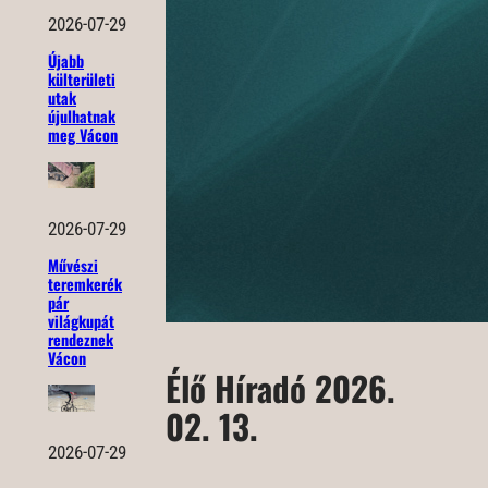
2026-07-29
Újabb
külterületi
utak
újulhatnak
meg Vácon
2026-07-29
Művészi
teremkerék
pár
világkupát
rendeznek
Vácon
Élő Híradó 2026.
02. 13.
2026-07-29