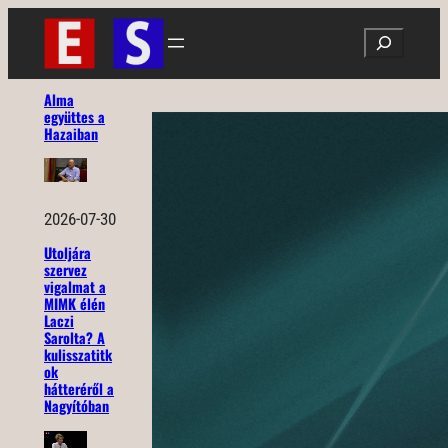
Ugrás
Search
a
tartalomhoz
Alma
együttes a
Hazaiban
2026-07-30
Utoljára
szervez
vigalmat a
MIMK élén
Laczi
Sarolta? A
kulisszatitk
ok
hátteréről a
Nagyítóban