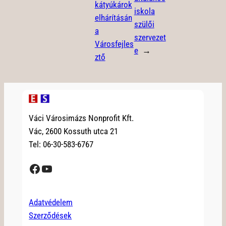
kátyúkárok
iskola
elhárításán
szülői
a
szervezet
Városfejles
e
→
ztő
Váci Városimázs Nonprofit Kft.
Vác, 2600 Kossuth utca 21
Tel: 06-30-583-6767
Facebook
YouTube
Adatvédelem
Szerződések