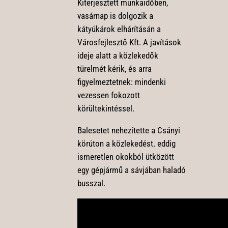
Kiterjesztett munkaidőben,
vasárnap is dolgozik a
kátyúkárok elhárításán a
Városfejlesztő Kft. A javítások
ideje alatt a közlekedők
türelmét kérik, és arra
figyelmeztetnek: mindenki
vezessen fokozott
körültekintéssel.
Balesetet nehezítette a Csányi
körúton a közlekedést. eddig
ismeretlen okokból ütközött
egy gépjármű a sávjában haladó
busszal.