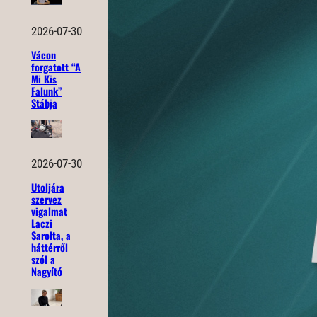
2026-07-30
Vácon
forgatott “A
Mi Kis
Falunk”
Stábja
2026-07-30
Utoljára
szervez
vigalmat
Laczi
Sarolta, a
háttérről
szól a
Nagyító