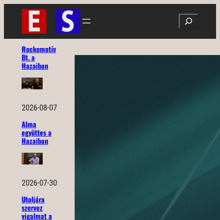
Ugrás
Search
a
tartalomhoz
Rockomotív
Bt. a
Hazaiban
2026-08-07
Alma
együttes a
Hazaiban
2026-07-30
Utoljára
szervez
vigalmat a