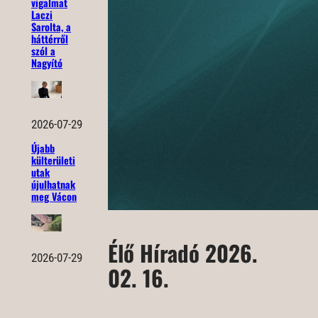
vigalmat
Laczi
Sarolta, a
háttérről
szól a
Nagyító
2026-07-29
Újabb
külterületi
utak
újulhatnak
meg Vácon
Élő Híradó 2026.
2026-07-29
02. 16.