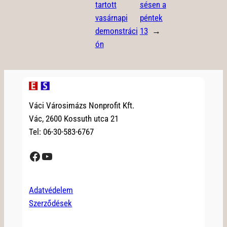
tartott
sésen a
vasárnapi
péntek
demonstráci
13
→
ón
Váci Városimázs Nonprofit Kft.
Vác, 2600 Kossuth utca 21
Tel: 06-30-583-6767
Facebook
YouTube
Adatvédelem
Szerződések