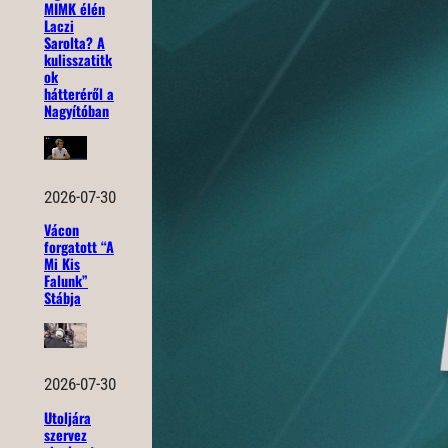
MIMK élén
Laczi
Sarolta? A
kulisszatitk
ok
hátteréről a
Nagyítóban
2026-07-30
Vácon
forgatott “A
Mi Kis
Falunk”
Stábja
2026-07-30
Utoljára
szervez