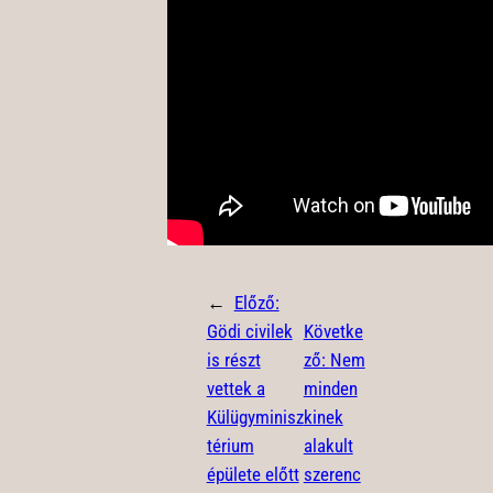
←
Előző:
Gödi civilek
Követke
is részt
ző:
Nem
vettek a
minden
Külügyminisz
kinek
térium
alakult
épülete előtt
szerenc