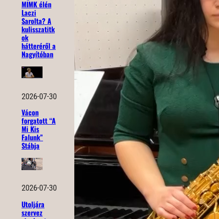
MIMK élén
Laczi
Sarolta? A
kulisszatitk
ok
hátteréről a
Nagyítóban
2026-07-30
Vácon
forgatott “A
Mi Kis
Falunk”
Stábja
2026-07-30
Utoljára
szervez