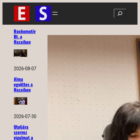
Ugrás
Search
a
tartalomhoz
Rockomotív
Bt. a
Hazaiban
2026-08-07
Alma
együttes a
Hazaiban
2026-07-30
Utoljára
szervez
vigalmat a