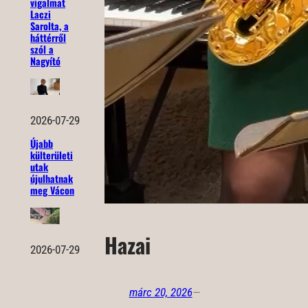
vigalmat
Laczi
Sarolta, a
háttérről
szól a
Nagyító
2026-07-29
Újabb
külterületi
utak
újulhatnak
meg Vácon
Hazai
2026-07-29
márc 20, 2026
—