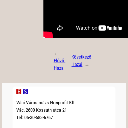
←
Következő:
Előző:
Hazai
→
Hazai
Váci Városimázs Nonprofit Kft.
Vác, 2600 Kossuth utca 21
Tel: 06-30-583-6767