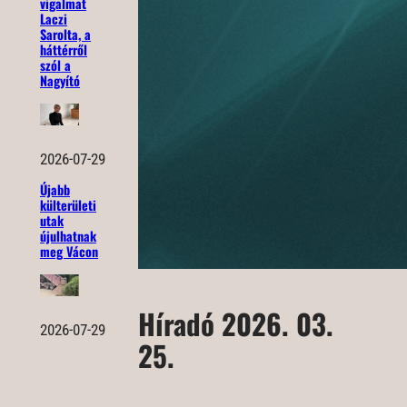
vigalmat
Laczi
Sarolta, a
háttérről
szól a
Nagyító
2026-07-29
Újabb
külterületi
utak
újulhatnak
meg Vácon
Híradó 2026. 03.
2026-07-29
25.