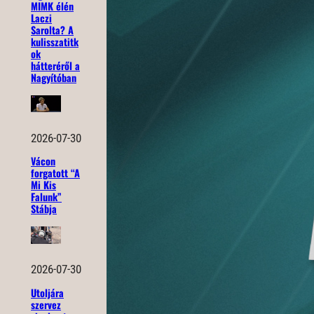
MIMK élén
Laczi
Sarolta? A
kulisszatitk
ok
hátteréről a
Nagyítóban
2026-07-30
Vácon
forgatott “A
Mi Kis
Falunk”
Stábja
2026-07-30
Utoljára
szervez