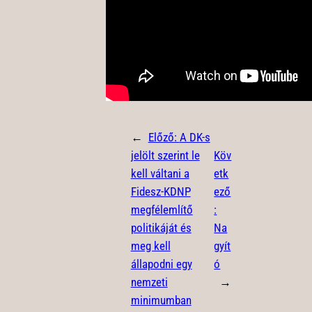
←
Előző:
A DK-s
jelölt szerint le
Köv
kell váltani a
etk
Fidesz-KDNP
ező
megfélemlítő
:
politikáját és
Na
meg kell
gyít
állapodni egy
ó
nemzeti
→
minimumban