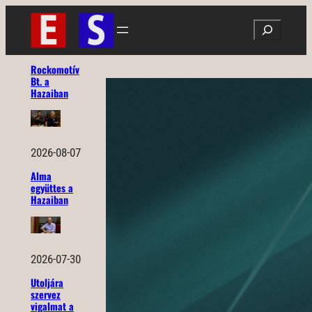
Ugrás
Search
a
tartalomhoz
Rockomotív
Bt. a
Hazaiban
2026-08-07
Alma
együttes a
Hazaiban
2026-07-30
Utoljára
szervez
vigalmat a