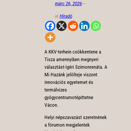
márc 26, 2026
—
in
Híradó
A KKV-terhein csökkentene a
Tisza amennyiben megnyeri
választást-ígéri Szimonrenáta. A
Mi Hazánk jelölteje viszont
innovációs egyetemet és
termálvizes
gyógycentrumotépíttetne
Vácon.
Helyi népszavazást szeretnének
a fórumon megjelentek