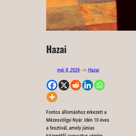
Hazai
máj 8, 2026
—
in
Hazai
Fontos állomáshoz érkezett a
Mézesvölgyi Nyár. Idén 10 éves
a fesztivál, amely június
közepétől augusztus végéig