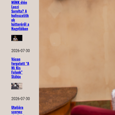
MIMK élén
Laczi
Sarolta? A
kulisszatitk
ok
hátteréről a
Nagyítóban
2026-07-30
Vácon
forgatott “A
Mi Kis
Falunk”
Stábja
2026-07-30
Utoljára
szervez