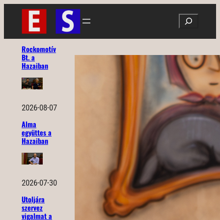
Ugrás
Search
a
tartalomhoz
Rockomotív
Bt. a
Hazaiban
2026-08-07
Alma
együttes a
Hazaiban
2026-07-30
Utoljára
szervez
vigalmat a