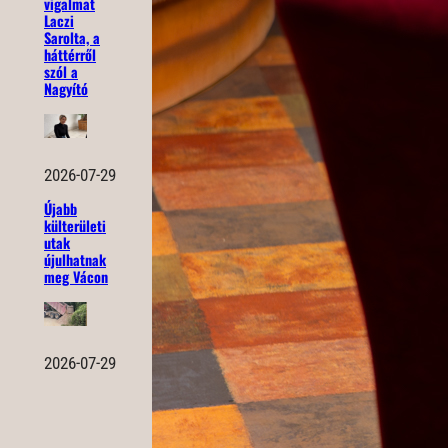
vigalmat
Laczi
Sarolta, a
háttérről
szól a
Nagyító
2026-07-29
Újabb
külterületi
utak
újulhatnak
meg Vácon
2026-07-29