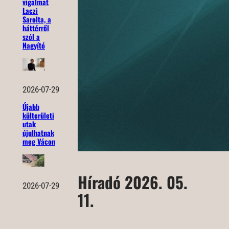
vigalmat
Laczi
Sarolta, a
háttérről
szól a
Nagyító
2026-07-29
Újabb
külterületi
utak
újulhatnak
meg Vácon
Híradó 2026. 05.
2026-07-29
11.