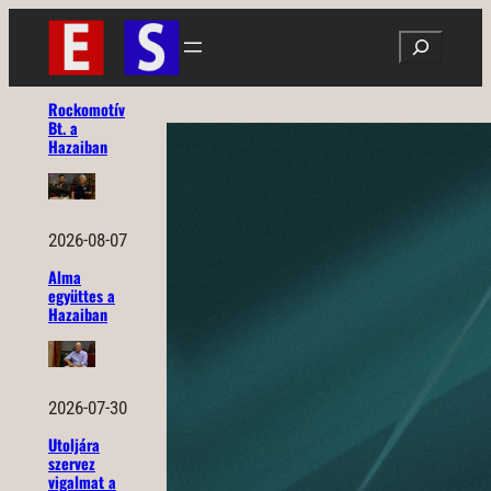
Ugrás
Search
a
tartalomhoz
Rockomotív
Bt. a
Hazaiban
2026-08-07
Alma
együttes a
Hazaiban
2026-07-30
Utoljára
szervez
vigalmat a