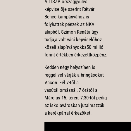
A TISZA országgyűlési
képviselője szerint Rétvári
Bence kampányához is
folyhattak pénzek az NKA
alapból. Szimon Renáta úgy
tudja,a volt váci képviselőhöz
közeli alapítványokba50 millió
forint értékben érkezettközpénz.
Kedden négy helyszínen is
reggelivel várják a bringásokat
Vácon. Fél 7-től a
vasútállomásnál, 7 órától a
Március 15. téren, 7:30-tól pedig
az iskolavárosban jutalmazzák
a kerékpárral érkezőket.