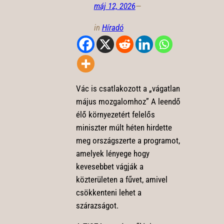
máj 12, 2026
—
in
Híradó
Vác is csatlakozott a „vágatlan
május mozgalomhoz” A leendő
élő környezetért felelős
miniszter múlt héten hirdette
meg országszerte a programot,
amelyek lényege hogy
kevesebbet vágják a
közterületen a fűvet, amivel
csökkenteni lehet a
szárazságot.