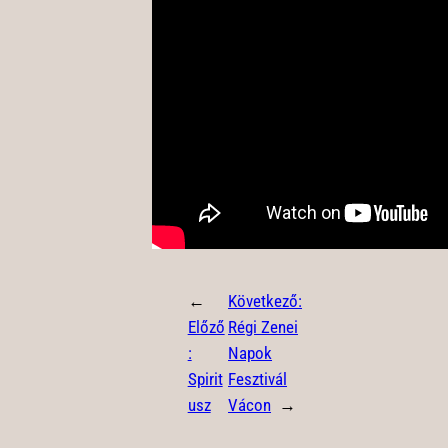
←
Következő:
Előző
Régi Zenei
:
Napok
Spirit
Fesztivál
usz
Vácon
→