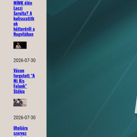
MIMK élén
Laczi
Sarolta? A
kulisszatitk
ok
hátteréről a
Nagyítóban
2026-07-30
Vácon
forgatott “A
Mi Kis
Falunk”
Stábja
2026-07-30
Utoljára
szervez