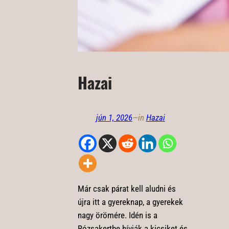
Hazai
jún 1, 2026
—
in
Hazai
Már csak párat kell aludni és
újra itt a gyereknap, a gyerekek
nagy örömére. Idén is a
Rózsakertbe hívják a kicsiket és