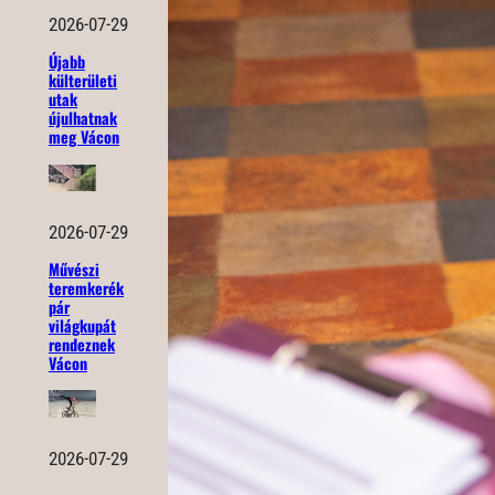
2026-07-29
Újabb
külterületi
utak
újulhatnak
meg Vácon
2026-07-29
Művészi
teremkerék
pár
világkupát
rendeznek
Vácon
2026-07-29