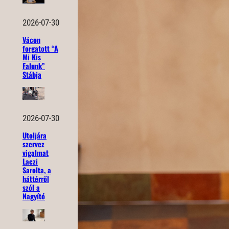
2026-07-30
Vácon
forgatott “A
Mi Kis
Falunk”
Stábja
2026-07-30
Utoljára
szervez
vigalmat
Laczi
Sarolta, a
háttérről
szól a
Nagyító