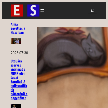
Ugrás
Search
a
tartalomhoz
Alma
együttes a
Hazaiban
2026-07-30
Utoljára
szervez
vigalmat a
MIMK élén
Laczi
Sarolta? A
kulisszatitk
ok
hátteréről a
Nagyítóban