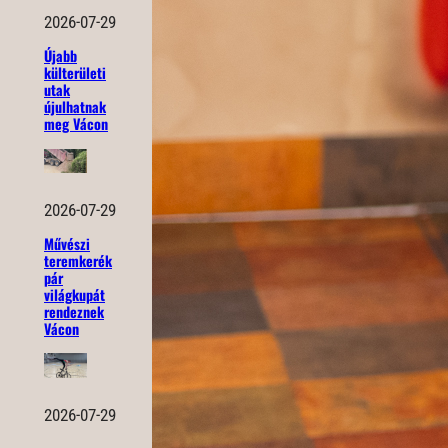
2026-07-29
Újabb
külterületi
utak
újulhatnak
meg Vácon
2026-07-29
Művészi
teremkerék
pár
világkupát
rendeznek
Vácon
2026-07-29