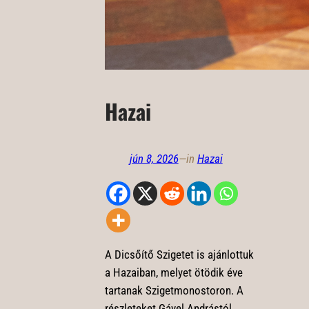
Hazai
jún 8, 2026
—
in
Hazai
A Dicsőítő Szigetet is ajánlottuk
a Hazaiban, melyet ötödik éve
tartanak Szigetmonostoron. A
részleteket Gável Andrástól