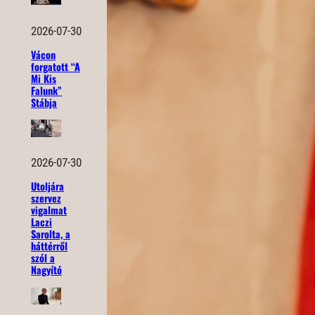
2026-07-30
Vácon
forgatott “A
Mi Kis
Falunk”
Stábja
2026-07-30
Utoljára
szervez
vigalmat
Laczi
Sarolta, a
háttérről
szól a
Nagyító