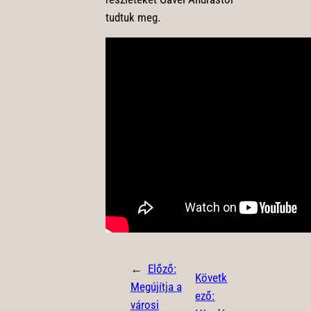
tudtuk meg.
←
Előző:
Követk
Megújítja a
ező:
városi