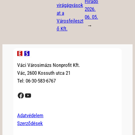
Híradó
virágágyások
2026.
at a
06. 05.
Városfejleszt
→
ő Kft.
Váci Városimázs Nonprofit Kft.
Vác, 2600 Kossuth utca 21
Tel: 06-30-583-6767
Facebook
YouTube
Adatvédelem
Szerződések