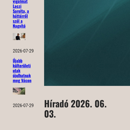
vigalmat
Laczi
Sarolta, a
háttérről
szól a
Nagyító
2026-07-29
Újabb
külterületi
utak
újulhatnak
meg Vácon
Híradó 2026. 06.
2026-07-29
03.