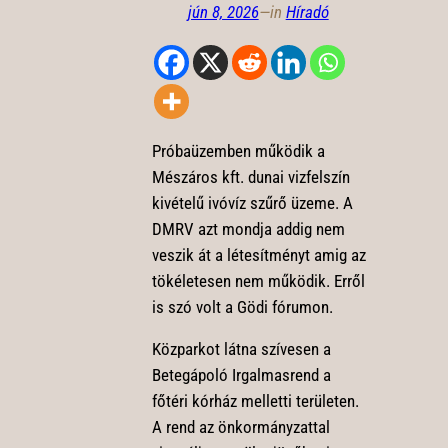
jún 8, 2026
—
in
Híradó
Próbaüzemben működik a
Mészáros kft. dunai vizfelszín
kivételű ivóvíz szűrő üzeme. A
DMRV azt mondja addig nem
veszik át a létesítményt amig az
tökéletesen nem működik. Erről
is szó volt a Gödi fórumon.
Közparkot látna szívesen a
Betegápoló Irgalmasrend a
főtéri kórház melletti területen.
A rend az önkormányzattal