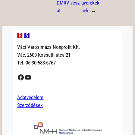
DMRV vesz
gyerekek
át
nek
→
Váci Városimázs Nonprofit Kft.
Vác, 2600 Kossuth utca 21
Tel: 06-30-583-6767
Facebook
YouTube
Adatvédelem
Szerződések