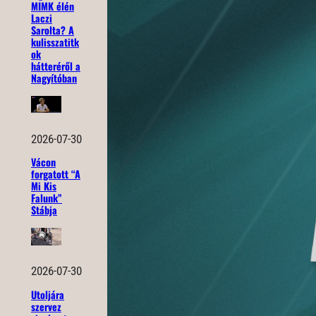
MIMK élén
Laczi
Sarolta? A
kulisszatitk
ok
hátteréről a
Nagyítóban
2026-07-30
Vácon
forgatott “A
Mi Kis
Falunk”
Stábja
2026-07-30
Utoljára
szervez