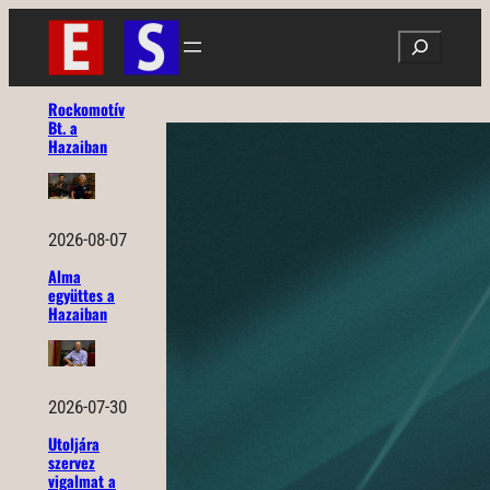
Ugrás
Search
a
tartalomhoz
Rockomotív
Bt. a
Hazaiban
2026-08-07
Alma
együttes a
Hazaiban
2026-07-30
Utoljára
szervez
vigalmat a