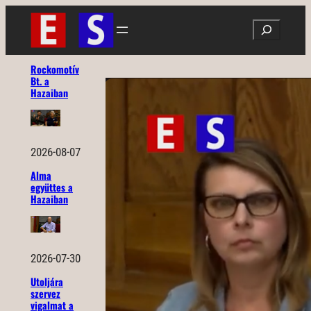
Ugrás
Search
a
tartalomhoz
Rockomotív
Bt. a
Hazaiban
2026-08-07
Alma
együttes a
Hazaiban
2026-07-30
Utoljára
szervez
vigalmat a