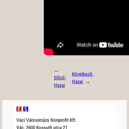
←
Következő:
Előző:
Hazai
→
Hazai
Váci Városimázs Nonprofit Kft.
Vác, 2600 Kossuth utca 21