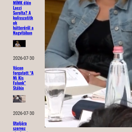
MIMK élén
Laczi
Sarolta? A
kulisszatitk
ok
hátteréről a
Nagyítóban
2026-07-30
Vácon
forgatott “A
Mi Kis
Falunk”
Stábja
2026-07-30
Utoljára
szervez