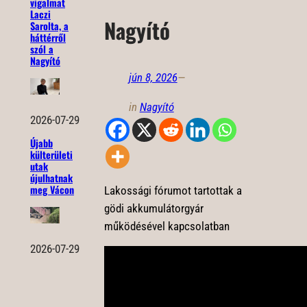
vigalmat
Laczi
Nagyító
Sarolta, a
háttérről
szól a
Nagyító
jún 8, 2026
—
in
Nagyító
2026-07-29
Újabb
külterületi
utak
újulhatnak
meg Vácon
Lakossági fórumot tartottak a
gödi akkumulátorgyár
működésével kapcsolatban
2026-07-29