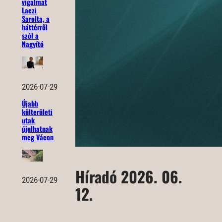
vigalmat
Laczi
Sarolta, a
háttérről
szól a
Nagyító
2026-07-29
Újabb
külterületi
utak
újulhatnak
meg Vácon
Híradó 2026. 06.
2026-07-29
12.