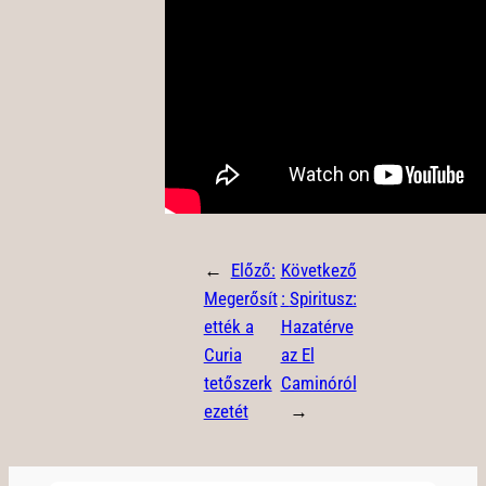
←
Előző:
Következő
Megerősít
:
Spiritusz:
ették a
Hazatérve
Curia
az El
tetőszerk
Caminóról
ezetét
→