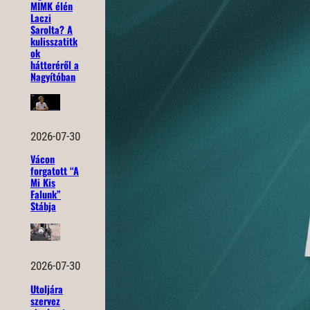
MIMK élén
Laczi
Sarolta? A
kulisszatitk
ok
hátteréről a
Nagyítóban
2026-07-30
Vácon
forgatott “A
Mi Kis
Falunk”
Stábja
2026-07-30
Utoljára
szervez