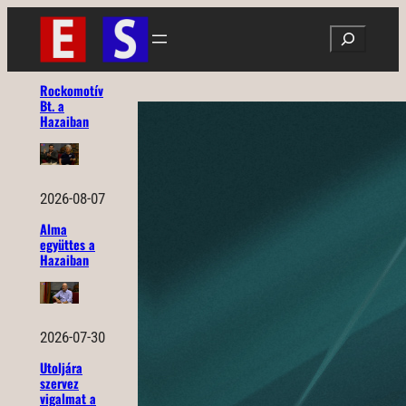
Ugrás
Search
a
tartalomhoz
Rockomotív
Bt. a
Hazaiban
2026-08-07
Alma
együttes a
Hazaiban
2026-07-30
Utoljára
szervez
vigalmat a