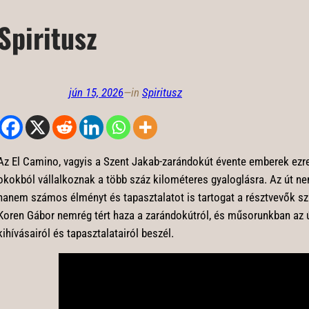
Spiritusz
jún 15, 2026
—
in
Spiritusz
Az El Camino, vagyis a Szent Jakab-zarándokút évente emberek ezre
okokból vállalkoznak a több száz kilométeres gyaloglásra. Az út nem
hanem számos élményt és tapasztalatot is tartogat a résztvevők sz
Koren Gábor nemrég tért haza a zarándokútról, és műsorunkban az ú
kihívásairól és tapasztalatairól beszél.