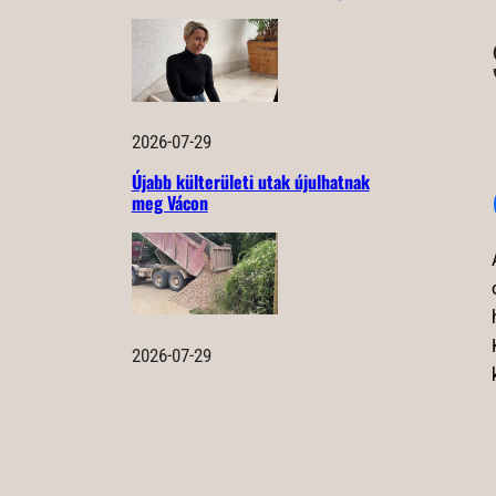
2026-07-29
Újabb külterületi utak újulhatnak
meg Vácon
2026-07-29