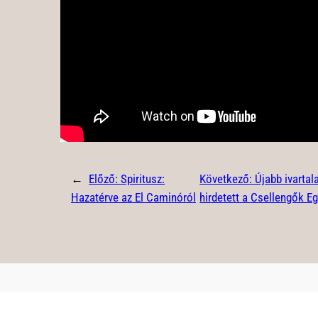
←
Előző:
Spiritusz:
Következő:
Újabb ivartal
Hazatérve az El Caminóról
hirdetett a Csellengők E