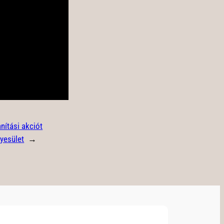
anítási akciót
gyesület
→