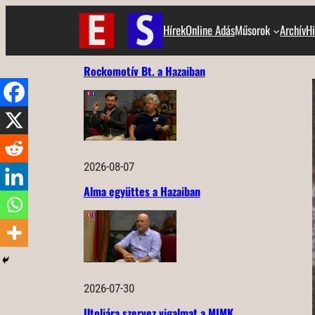
Ugrás
Hírek
Online Adás
Műsorok
Archív
Hi
a
tartalomhoz
Rockomotív Bt. a Hazaiban
2026-08-07
Alma együttes a Hazaiban
2026-07-30
Utoljára szervez vigalmat a MIMK