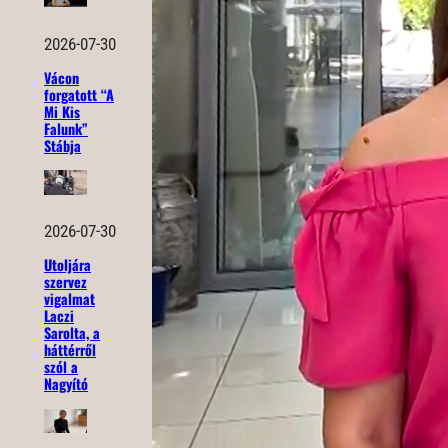
2026-07-30
Vácon
forgatott “A
Mi Kis
Falunk”
Stábja
2026-07-30
Utoljára
szervez
vigalmat
Laczi
Sarolta, a
háttérről
szól a
Nagyító