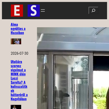
Ugrás
Search
a
tartalomhoz
Alma
együttes a
Hazaiban
2026-07-30
Utoljára
szervez
vigalmat a
MIMK élén
Laczi
Sarolta? A
kulisszatitk
ok
hátteréről a
Nagyítóban