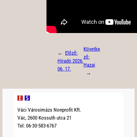
Követke
←
Előző:
ző:
Híradó 2026.
Hazai
06. 17.
→
Váci Városimázs Nonprofit Kft.
Vác, 2600 Kossuth utca 21
Tel: 06-30-583-6767