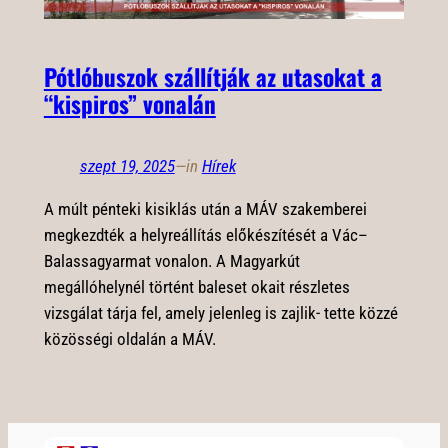
Pótlóbuszok szállítják az utasokat a
“kispiros” vonalán
szept 19, 2025
—
in
Hírek
A múlt pénteki kisiklás után a MÁV szakemberei
megkezdték a helyreállítás előkészítését a Vác–
Balassagyarmat vonalon. A Magyarkút
megállóhelynél történt baleset okait részletes
vizsgálat tárja fel, amely jelenleg is zajlik- tette közzé
közösségi oldalán a MÁV.