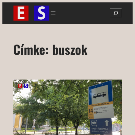
Ugrás
Search
a
tartalomhoz
Címke:
buszok