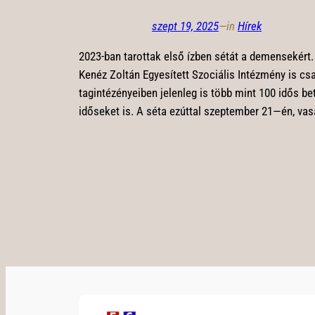
szept 19, 2025
—
in
Hírek
2023-ban tarottak első ízben sétát a demensekért
Kenéz Zoltán Egyesített Szociális Intézmény is cs
tagintézényeiben jelenleg is több mint 100 idős b
időseket is. A séta ezúttal szeptember 21—én, vasá