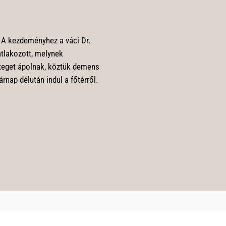
. A kezdeményhez a váci Dr.
atlakozott, melynek
eteget ápolnak, köztük demens
rnap délután indul a főtérről.