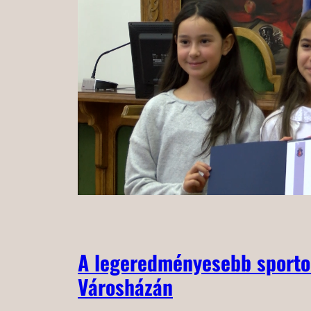
A legeredményesebb sportol
Városházán