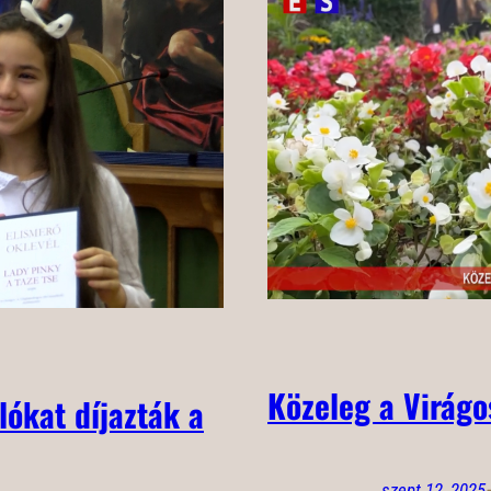
Közeleg a Virágo
ókat díjazták a
szept 12, 2025