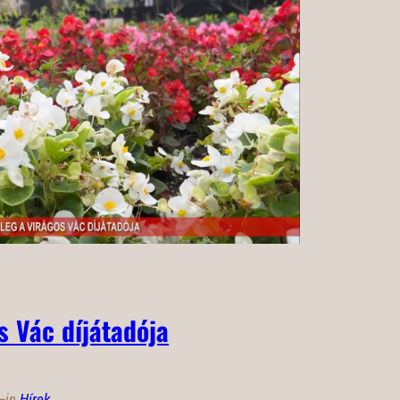
s Vác díjátadója
—
in
Hírek