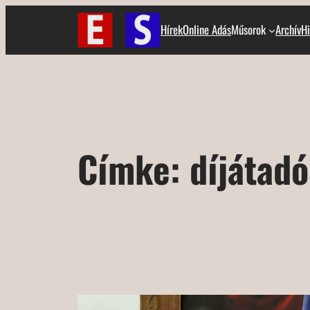
Ugrás
Hírek
Online Adás
Műsorok
Archív
Hi
a
tartalomhoz
Címke:
díjátadó