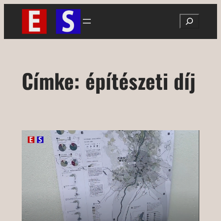
Ugrás
Search
a
tartalomhoz
Címke:
építészeti díj