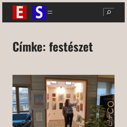
Ugrás
Search
a
tartalomhoz
Címke:
festészet