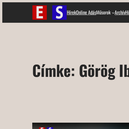
Ugrás
Hírek
Online Adás
Műsorok
Archív
Hi
a
tartalomhoz
Címke:
Görög I