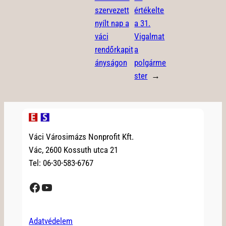
szervezett
értékelte
nyílt nap a
a 31.
váci
Vigalmat
rendőrkapit
a
ányságon
polgárme
ster
→
Váci Városimázs Nonprofit Kft.
Vác, 2600 Kossuth utca 21
Tel: 06-30-583-6767
Facebook
YouTube
Adatvédelem