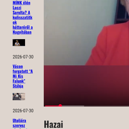
MIMK élén
Laczi
Sarolta? A
kulisszatitk
ok
hátteréről a
Nagyítóban
2026-07-30
Vácon
forgatott “A
Mi Kis
Falunk”
Stábja
2026-07-30
Utoljára
Hazai
szervez