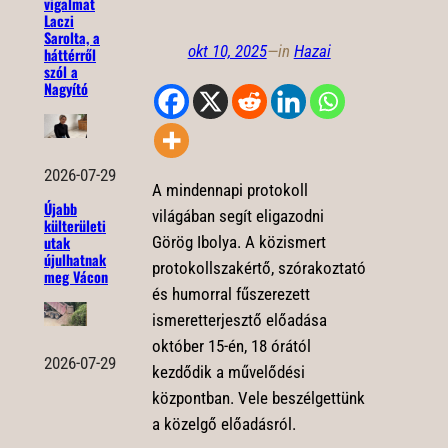
vigalmat
Laczi
Sarolta, a
okt 10, 2025
—
in
Hazai
háttérről
szól a
Nagyító
2026-07-29
A mindennapi protokoll
Újabb
világában segít eligazodni
külterületi
Görög Ibolya. A közismert
utak
újulhatnak
protokollszakértő, szórakoztató
meg Vácon
és humorral fűszerezett
ismeretterjesztő előadása
október 15-én, 18 órától
2026-07-29
kezdődik a művelődési
központban. Vele beszélgettünk
a közelgő előadásról.