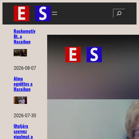
Ugrás
Search
a
tartalomhoz
Rockomotív
Bt. a
Hazaiban
2026-08-07
Alma
együttes a
Hazaiban
2026-07-30
Utoljára
szervez
vigalmat a