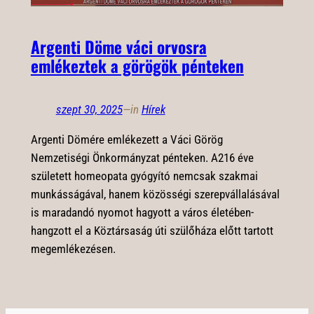
Argenti Döme váci orvosra
emlékeztek a görögök pénteken
szept 30, 2025
—
in
Hírek
Argenti Dömére emlékezett a Váci Görög
Nemzetiségi Önkormányzat pénteken. A216 éve
született homeopata gyógyító nemcsak szakmai
munkásságával, hanem közösségi szerepvállalásával
is maradandó nyomot hagyott a város életében-
hangzott el a Köztársaság úti szülőháza előtt tartott
megemlékezésen.