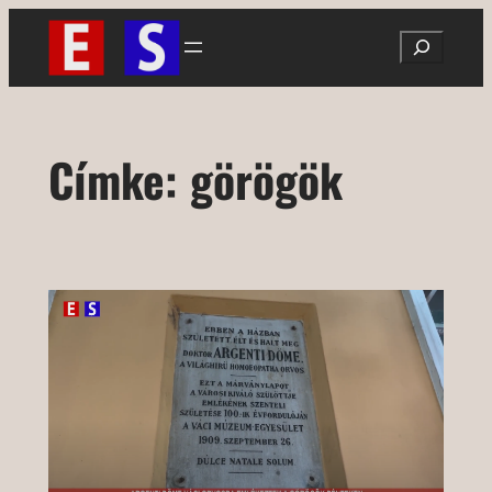
Ugrás
Search
a
tartalomhoz
Címke:
görögök