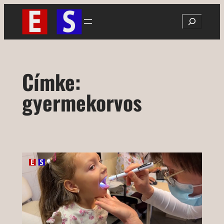
Ugrás
Search
a
tartalomhoz
Címke:
gyermekorvos