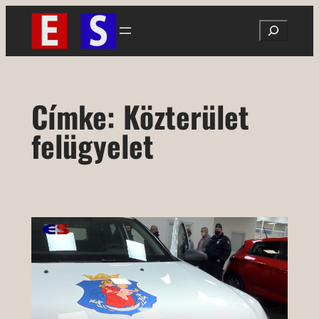
Ugrás
Search
a
tartalomhoz
Címke:
Közterület
felügyelet