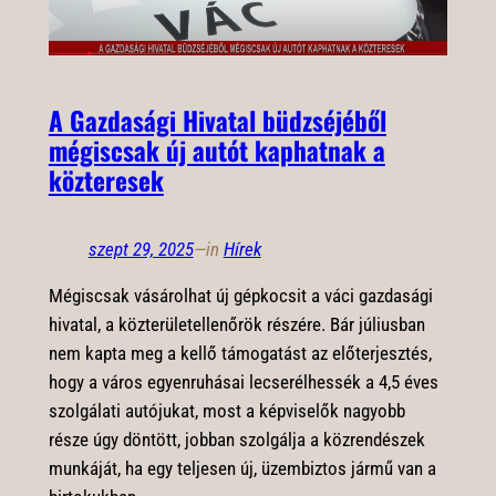
A Gazdasági Hivatal büdzséjéből
mégiscsak új autót kaphatnak a
közteresek
szept 29, 2025
—
in
Hírek
Mégiscsak vásárolhat új gépkocsit a váci gazdasági
hivatal, a közterületellenőrök részére. Bár júliusban
nem kapta meg a kellő támogatást az előterjesztés,
hogy a város egyenruhásai lecserélhessék a 4,5 éves
szolgálati autójukat, most a képviselők nagyobb
része úgy döntött, jobban szolgálja a közrendészek
munkáját, ha egy teljesen új, üzembiztos jármű van a