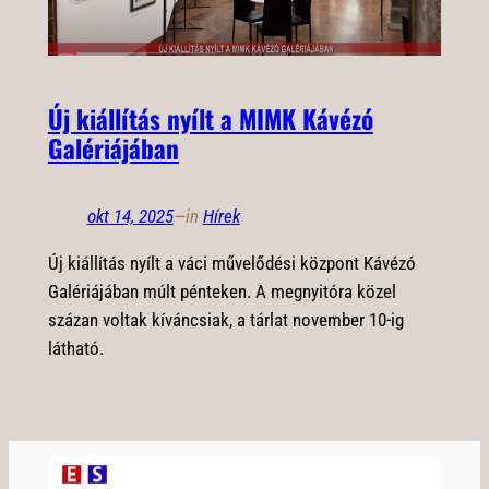
Új kiállítás nyílt a MIMK Kávézó
Galériájában
okt 14, 2025
—
in
Hírek
Új kiállítás nyílt a váci művelődési központ Kávézó
Galériájában múlt pénteken. A megnyitóra közel
százan voltak kíváncsiak, a tárlat november 10-ig
látható.