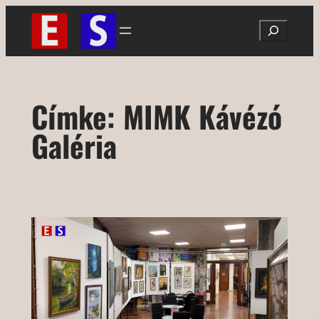
Ugrás
Search
a
tartalomhoz
Címke:
MIMK Kávézó
Galéria