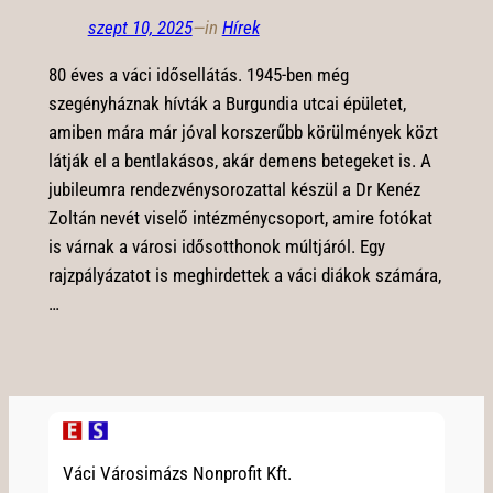
szept 10, 2025
—
in
Hírek
80 éves a váci idősellátás. 1945-ben még
szegényháznak hívták a Burgundia utcai épületet,
amiben mára már jóval korszerűbb körülmények közt
látják el a bentlakásos, akár demens betegeket is. A
jubileumra rendezvénysorozattal készül a Dr Kenéz
Zoltán nevét viselő intézménycsoport, amire fotókat
is várnak a városi idősotthonok múltjáról. Egy
rajzpályázatot is meghirdettek a váci diákok számára,
…
Váci Városimázs Nonprofit Kft.