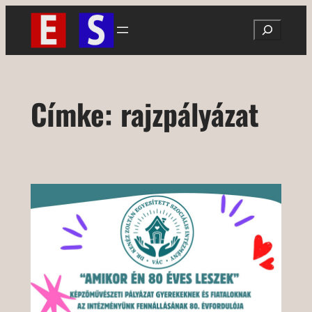
Ugrás
Search
a
tartalomhoz
Címke:
rajzpályázat