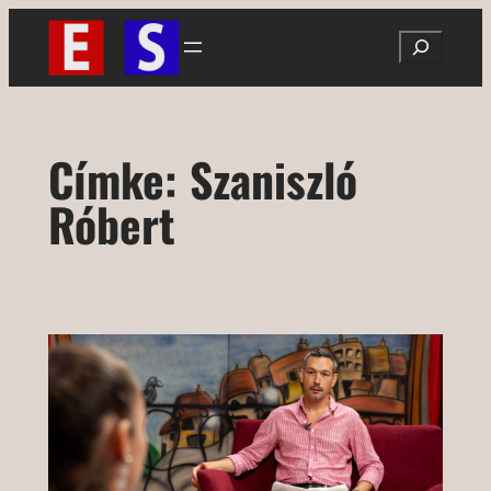
Ugrás
Search
a
tartalomhoz
Címke:
Szaniszló
Róbert