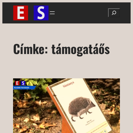
Ugrás
Search
a
tartalomhoz
Címke:
támogatáős