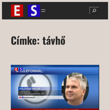
Ugrás
Search
a
tartalomhoz
Címke:
távhő