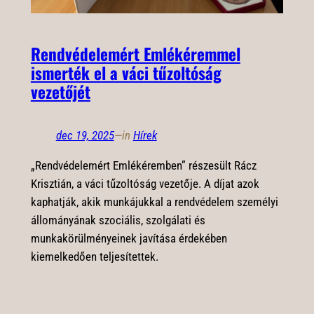
Rendvédelemért Emlékéremmel
ismerték el a váci tűzoltóság
vezetőjét
dec 19, 2025
—
in
Hírek
„Rendvédelemért Emlékéremben” részesült Rácz
Krisztián, a váci tűzoltóság vezetője. A díjat azok
kaphatják, akik munkájukkal a rendvédelem személyi
állományának szociális, szolgálati és
munkakörülményeinek javítása érdekében
kiemelkedően teljesítettek.