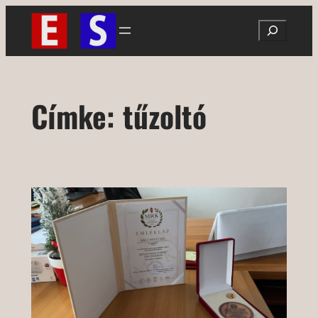
Ugrás
Search
a
tartalomhoz
Címke:
tűzoltó