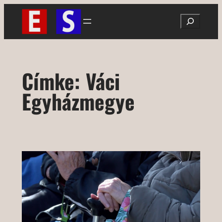
Ugrás
Search
a
tartalomhoz
Címke:
Váci
Egyházmegye