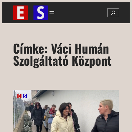
Ugrás
Search
a
tartalomhoz
Címke:
Váci Humán
Szolgáltató Központ