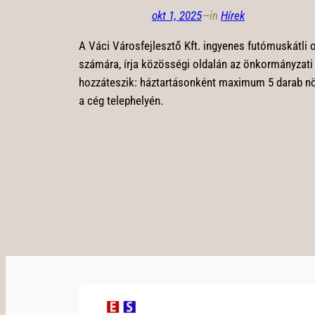
okt 1, 2025
—
in
Hírek
A Váci Városfejlesztő Kft. ingyenes futómuskátli o
számára, írja közösségi oldalán az önkormányzat
hozzáteszik: háztartásonként maximum 5 darab nö
a cég telephelyén.