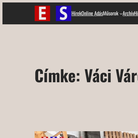
Ugrás
Hírek
Online Adás
Műsorok
Archív
Hi
a
tartalomhoz
Címke:
Váci Vár