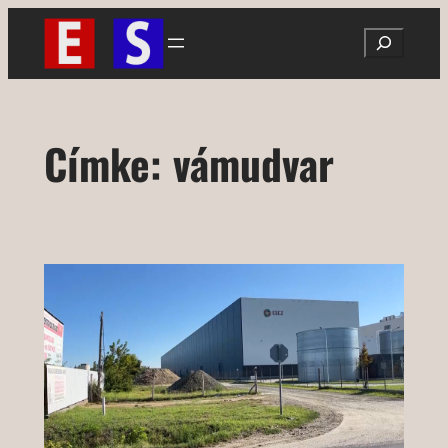
Ugrás
Search
a
tartalomhoz
Címke:
vámudvar