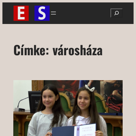
Ugrás
Search
a
tartalomhoz
Címke:
városháza