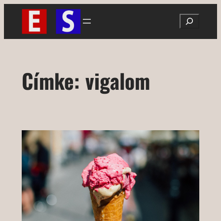
Ugrás
Search
a
tartalomhoz
Címke:
vigalom