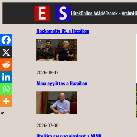
Ugrás
Hírek
Online Adás
Műsorok
Archív
Hi
a
tartalomhoz
Rockomotív Bt. a Hazaiban
2026-08-07
Alma együttes a Hazaiban
2026-07-30
Utoljára szervez vigalmat a MIMK