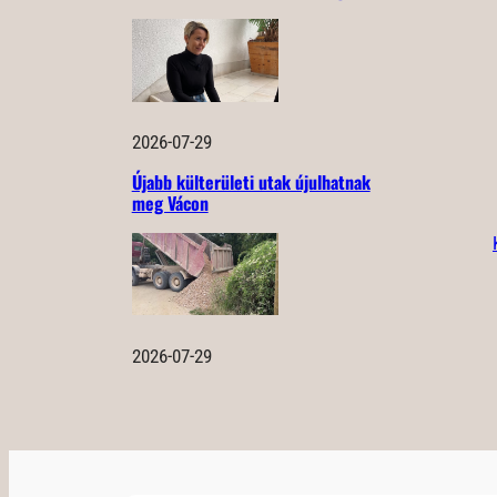
2026-07-29
Újabb külterületi utak újulhatnak
meg Vácon
2026-07-29