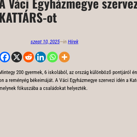
A Váci Egyházmegye szervez
KATTÁRS-ot
szept 10, 2025
—
in
Hírek
Mintegy 200 gyermek, 6 iskolából, az ország különböző pontjáról én
on a reményég békeimáját. A Váci Egyházmegye szervezi idén a Kat
melynek fókuszába a családokat helyezték.