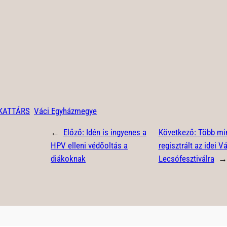
KATTÁRS
Váci Egyházmegye
←
Előző:
Idén is ingyenes a
Következő:
Több min
HPV elleni védőoltás a
regisztrált az idei V
diákoknak
Lecsófesztiválra
→