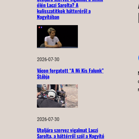
élén Laczi Sarolta? A
kulisszatitkok hátteréről a
Nagyítóban
2026-07-30
Vácon forgatott “A Mi Kis Falunk”
Stábja
2026-07-30
Utoljára szervez vigalmat Laczi
Sarolta, a háttérről szól a Nagyító