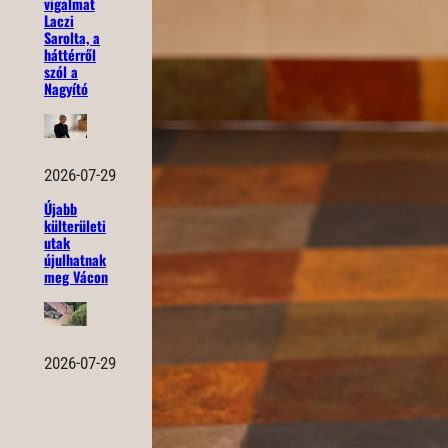
vigalmat
Laczi
Sarolta, a
háttérről
szól a
Nagyító
2026-07-29
Újabb
külterületi
utak
újulhatnak
meg Vácon
2026-07-29