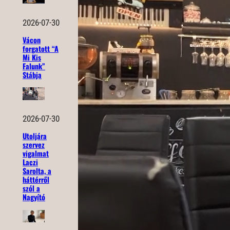
2026-07-30
Vácon
forgatott “A
Mi Kis
Falunk”
Stábja
2026-07-30
Utoljára
szervez
vigalmat
Laczi
Sarolta, a
háttérről
szól a
Nagyító