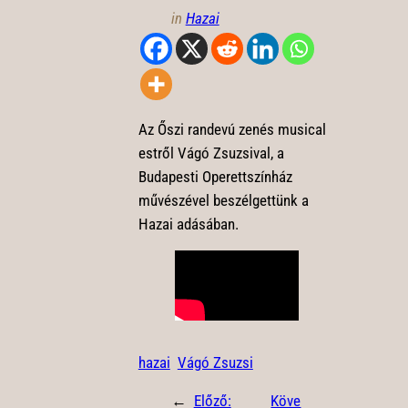
in
Hazai
Az Őszi randevú zenés musical
estről Vágó Zsuzsival, a
Budapesti Operettszínház
művészével beszélgettünk a
Hazai adásában.
hazai
Vágó Zsuzsi
←
Előző:
Köve