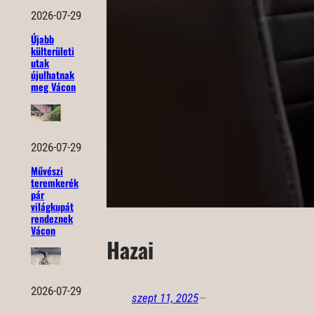
2026-07-29
Újabb
külterületi
utak
újulhatnak
meg Vácon
2026-07-29
Művészi
teremkerék
pár
világkupát
rendeznek
Vácon
Hazai
2026-07-29
szept 11, 2025
—