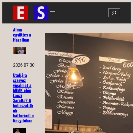
Ugrás
Search
a
tartalomhoz
Alma
együttes a
Hazaiban
2026-07-30
Utoljára
szervez
vigalmat a
MIMK élén
Laczi
Sarolta? A
kulisszatitk
ok
hátteréről a
Nagyítóban