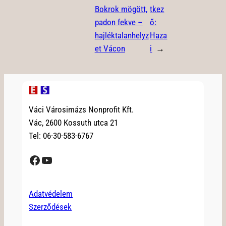
Bokrok mögött,
tkez
padon fekve –
ő:
hajléktalanhelyz
Haza
et Vácon
i
→
Váci Városimázs Nonprofit Kft.
Vác, 2600 Kossuth utca 21
Tel: 06-30-583-6767
Facebook
YouTube
Adatvédelem
Szerződések