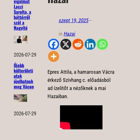
vigalmat
Laczi
Sarolta, a
háttérről
szept 19, 2025
—
szól a
Nagyító
in
Hazai
2026-07-29
Újabb
külterületi
Epres Attila, a hamarosan Vácra
utak
érkező Szívhang c. előadásból
újulhatnak
meg Vácon
ad ízelítőt a nézőknek a mai
Hazaiban.
2026-07-29