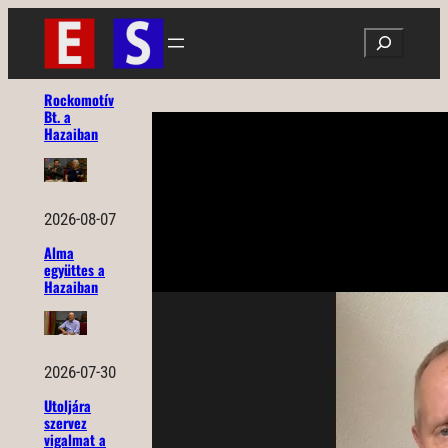
Ugrás
Search
a
tartalomhoz
Rockomotív
Bt. a
Hazaiban
2026-08-07
Alma
együttes a
Hazaiban
2026-07-30
Utoljára
szervez
vigalmat a