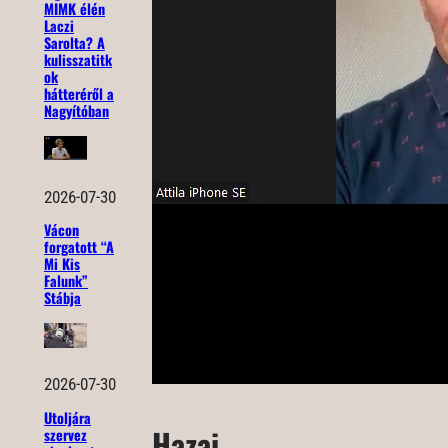
MIMK élén
Laczi
Sarolta? A
kulisszatitk
ok
hátteréről a
Nagyítóban
2026-07-30
Vácon
forgatott “A
Mi Kis
Falunk”
Stábja
2026-07-30
Utoljára
Hazai
szervez