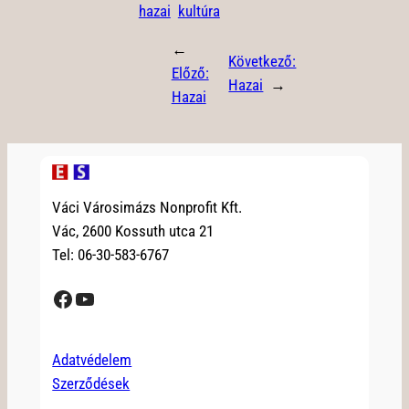
hazai
kultúra
←
Következő:
Előző:
Hazai
→
Hazai
Váci Városimázs Nonprofit Kft.
Vác, 2600 Kossuth utca 21
Tel: 06-30-583-6767
Facebook
YouTube
Adatvédelem
Szerződések