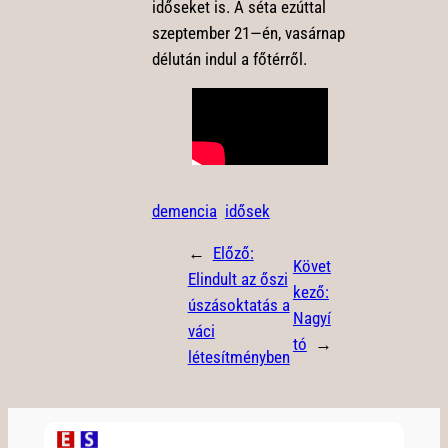
időseket is. A séta ezúttal
szeptember 21—én, vasárnap
délután indul a főtérről.
demencia
idősek
←
Előző:
Követ
Elindult az őszi
kező:
úszásoktatás a
Nagyí
váci
tó
→
létesítményben