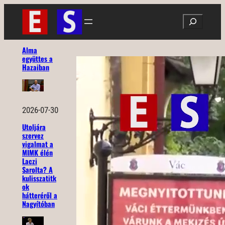
Ugrás
Search
a
tartalomhoz
Alma
együttes a
Hazaiban
2026-07-30
Utoljára
szervez
vigalmat a
MIMK élén
Laczi
Sarolta? A
kulisszatitk
ok
hátteréről a
Nagyítóban