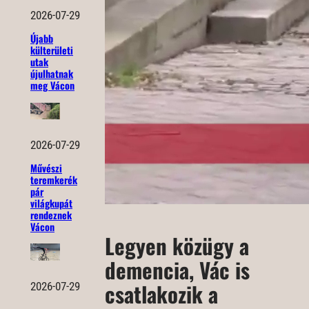
2026-07-29
Újabb
külterületi
utak
újulhatnak
meg Vácon
2026-07-29
Művészi
teremkerék
pár
világkupát
rendeznek
Vácon
Legyen közügy a
demencia, Vác is
csatlakozik a
2026-07-29