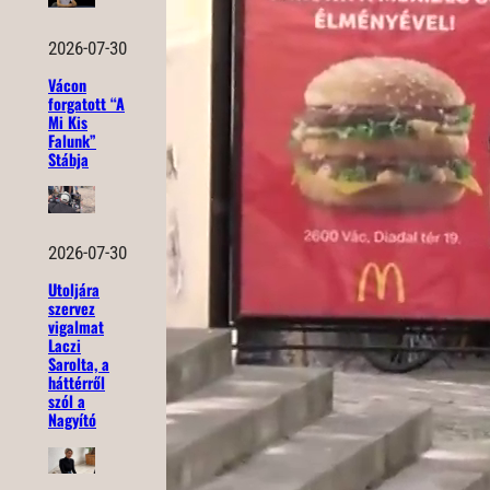
2026-07-30
Vácon
forgatott “A
Mi Kis
Falunk”
Stábja
2026-07-30
Utoljára
szervez
vigalmat
Laczi
Sarolta, a
háttérről
szól a
Nagyító