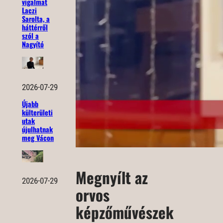
vigalmat
Laczi
Sarolta, a
háttérről
szól a
Nagyító
2026-07-29
Újabb
külterületi
utak
újulhatnak
meg Vácon
Megnyílt az
2026-07-29
orvos
képzőművészek