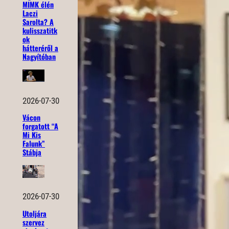
MIMK élén
Laczi
Sarolta? A
kulisszatitk
ok
hátteréről a
Nagyítóban
2026-07-30
Vácon
forgatott “A
Mi Kis
Falunk”
Stábja
2026-07-30
Utoljára
szervez