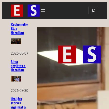
Ugrás
Search
a
tartalomhoz
Rockomotív
Bt. a
Hazaiban
2026-08-07
Alma
együttes a
Hazaiban
2026-07-30
Utoljára
szervez
vigalmat a