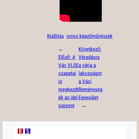
Kiállítás
orvos képzőművészek
←
Következő:
Előző:
A
Véradásra
Vác VLSE
a várja a
csapatai
lakosságot
is
a Váci
megkezdt
Reménység
ék az idei
Egyesület
szezont
→