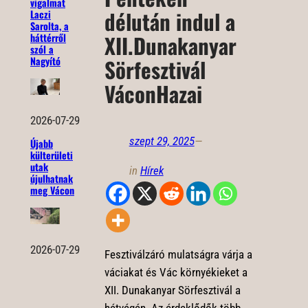
vigalmat
délután indul a
Laczi
Sarolta, a
XII.Dunakanyar
háttérről
szól a
Nagyító
Sörfesztivál
VáconHazai
2026-07-29
szept 29, 2025
—
Újabb
külterületi
utak
in
Hírek
újulhatnak
meg Vácon
2026-07-29
Fesztiválzáró mulatságra várja a
váciakat és Vác környékieket a
XII. Dunakanyar Sörfesztivál a
hétvégén. Az érdeklődők több