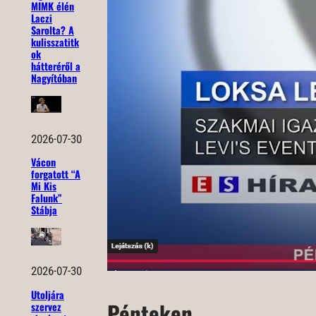
MIMK élén
Laczi
Sarolta? A
kulisszatitk
ok
hátteréről a
Nagyítóban
2026-07-30
Vácon
forgatott “A
Mi Kis
Falunk”
Stábja
2026-07-30
Utoljára
Pénteken
szervez