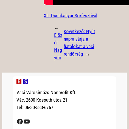
XII. Dunakanyar Sörfesztivál
←
Következő:
Nyílt
Előz
napra várja a
ő:
fiatalokat a váci
Nag
rendőrség
→
yító
Váci Városimázs Nonprofit Kft.
Vác, 2600 Kossuth utca 21
Tel: 06-30-583-6767
Facebook
YouTube