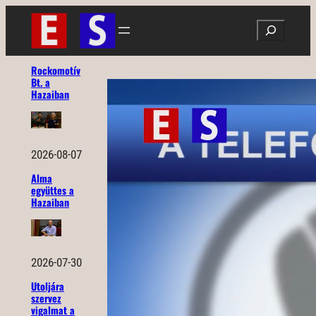
Ugrás
Search
a
tartalomhoz
Rockomotív
Bt. a
Hazaiban
2026-08-07
Alma
együttes a
Hazaiban
2026-07-30
Utoljára
szervez
vigalmat a