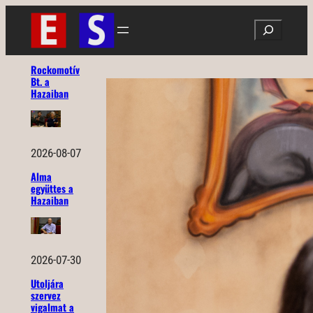
Ugrás
Search
a
tartalomhoz
Rockomotív
Bt. a
Hazaiban
2026-08-07
Alma
együttes a
Hazaiban
2026-07-30
Utoljára
szervez
vigalmat a