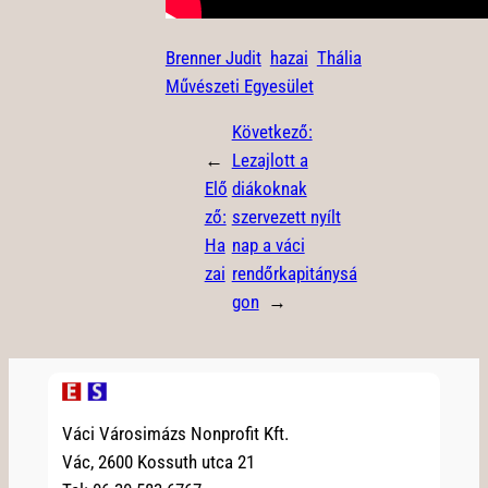
Brenner Judit
hazai
Thália
Művészeti Egyesület
Következő:
←
Lezajlott a
Elő
diákoknak
ző:
szervezett nyílt
Ha
nap a váci
zai
rendőrkapitánysá
gon
→
Váci Városimázs Nonprofit Kft.
Vác, 2600 Kossuth utca 21