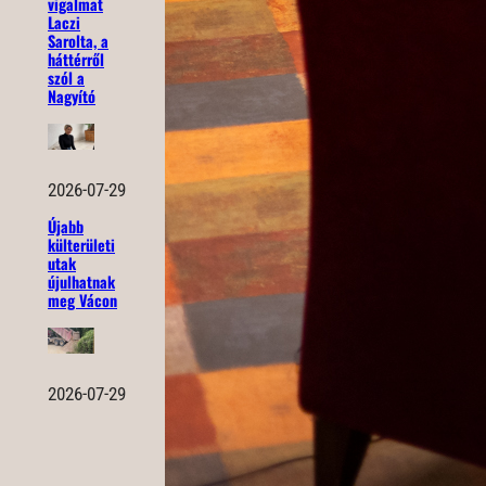
vigalmat
Laczi
Sarolta, a
háttérről
szól a
Nagyító
2026-07-29
Újabb
külterületi
utak
újulhatnak
meg Vácon
2026-07-29