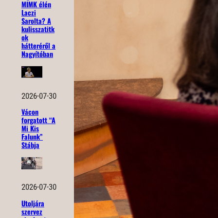
MIMK élén
Laczi
Sarolta? A
kulisszatitk
ok
hátteréről a
Nagyítóban
2026-07-30
Vácon
forgatott “A
Mi Kis
Falunk”
Stábja
2026-07-30
Utoljára
szervez