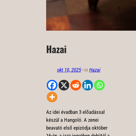
Hazai
okt 10, 2025
—
in
Hazai
Az idei évadban 3 előadással
készül a Hangoló. A zenei
beavató első epizódja október
16-án, a jazz jegyében debütál a