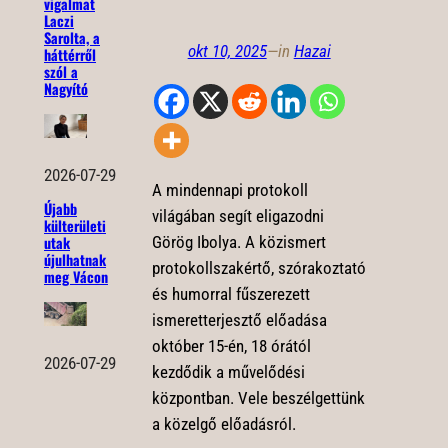
vigalmat
Laczi
Sarolta, a
okt 10, 2025
—
in
Hazai
háttérről
szól a
Nagyító
2026-07-29
A mindennapi protokoll
Újabb
világában segít eligazodni
külterületi
Görög Ibolya. A közismert
utak
újulhatnak
protokollszakértő, szórakoztató
meg Vácon
és humorral fűszerezett
ismeretterjesztő előadása
október 15-én, 18 órától
2026-07-29
kezdődik a művelődési
központban. Vele beszélgettünk
a közelgő előadásról.