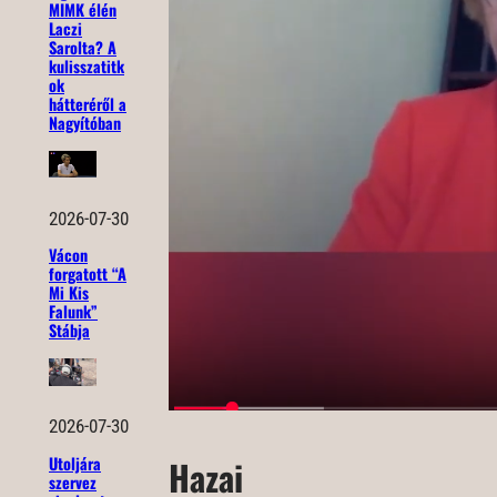
MIMK élén
Laczi
Sarolta? A
kulisszatitk
ok
hátteréről a
Nagyítóban
2026-07-30
Vácon
forgatott “A
Mi Kis
Falunk”
Stábja
2026-07-30
Utoljára
Hazai
szervez