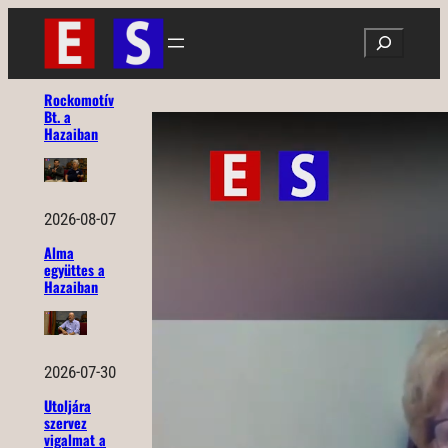
Ugrás
Search
a
tartalomhoz
Rockomotív
Bt. a
Hazaiban
2026-08-07
Alma
együttes a
Hazaiban
2026-07-30
Utoljára
szervez
vigalmat a