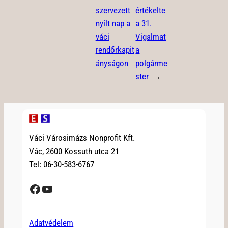
szervezett
értékelte
nyílt nap a
a 31.
váci
Vigalmat
rendőrkapit
a
ányságon
polgárme
ster
→
Váci Városimázs Nonprofit Kft.
Vác, 2600 Kossuth utca 21
Tel: 06-30-583-6767
Facebook
YouTube
Adatvédelem