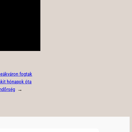
eákváron fogtak
, akit hónapok óta
endőrség
→