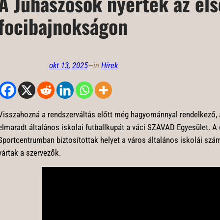
A Juhászosok nyertek az el
focibajnokságon
okt 13, 2025
—
in
Hírek
Visszahozná a rendszerváltás előtt még hagyománnyal rendelkező, a
elmaradt általános iskolai futballkupát a váci SZAVAD Egyesület. A c
Sportcentrumban biztosítottak helyet a város általános iskolái szá
vártak a szervezők.