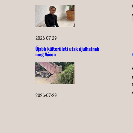
2026-07-29
Újabb külterületi utak újulhatnak
meg Vácon
2026-07-29