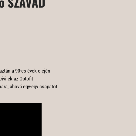
ső SZAVAD
ztán a 90-es évek elején
ivilek az Optofit
mára, ahová egy-egy csapatot