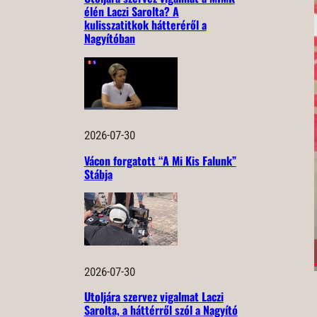
élén Laczi Sarolta? A
kulisszatitkok hátteréről a
Nagyítóban
2026-07-30
Vácon forgatott “A Mi Kis Falunk”
Stábja
2026-07-30
Utoljára szervez vigalmat Laczi
Sarolta, a háttérről szól a Nagyító