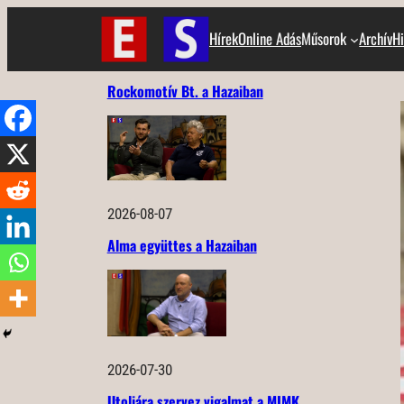
Ugrás
Hírek
Online Adás
Műsorok
Archív
Hi
a
tartalomhoz
Rockomotív Bt. a Hazaiban
2026-08-07
Alma együttes a Hazaiban
2026-07-30
Utoljára szervez vigalmat a MIMK