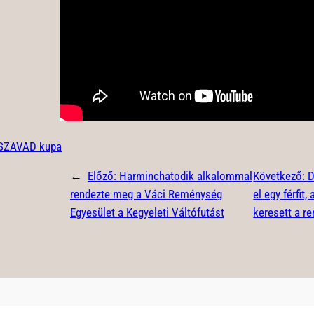
SZAVAD kupa
←
Előző:
Harminchatodik alkalommal
Következő:
D
rendezte meg a Váci Reménység
el egy férfit
Egyesület a Kegyeleti Váltófutást
keresett a r