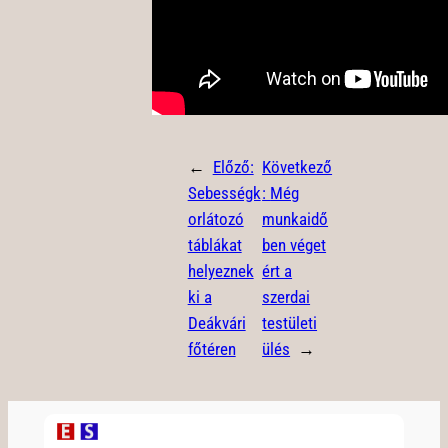
←
Előző:
Következő
Sebességk
:
Még
orlátozó
munkaidő
táblákat
ben véget
helyeznek
ért a
ki a
szerdai
Deákvári
testületi
főtéren
ülés
→