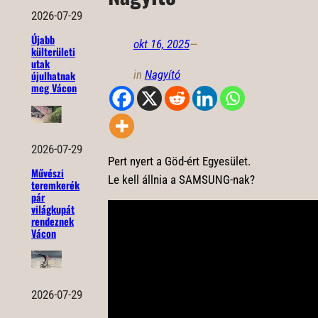
2026-07-29
Újabb
okt 16, 2025
—
külterületi
utak
in
Nagyító
újulhatnak
meg Vácon
2026-07-29
Pert nyert a Göd-ért Egyesület.
Művészi
Le kell állnia a SAMSUNG-nak?
teremkerék
pár
világkupát
rendeznek
Vácon
2026-07-29