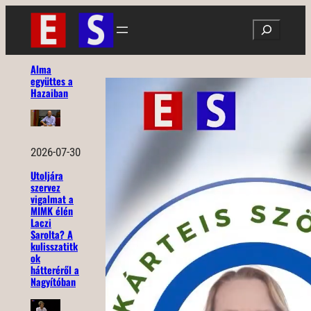
Ugrás
Search
a
tartalomhoz
Alma
együttes a
Hazaiban
2026-07-30
Utoljára
szervez
vigalmat a
MIMK élén
Laczi
Sarolta? A
kulisszatitk
ok
hátteréről a
Nagyítóban