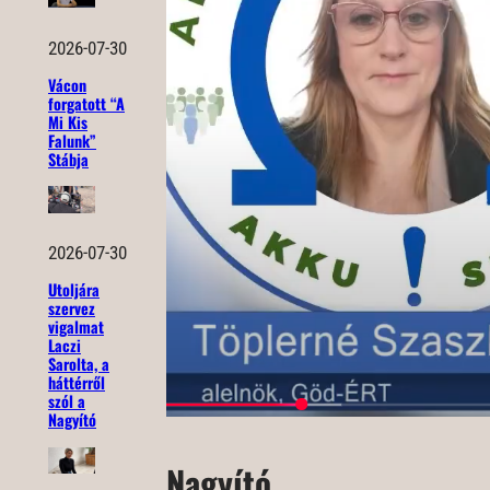
2026-07-30
Vácon
forgatott “A
Mi Kis
Falunk”
Stábja
2026-07-30
Utoljára
szervez
vigalmat
Laczi
Sarolta, a
háttérről
szól a
Nagyító
Nagyító