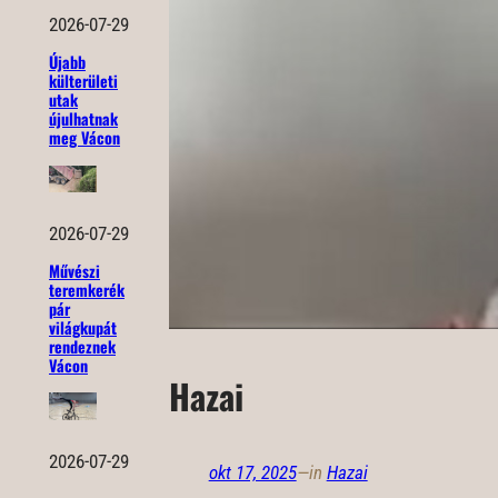
2026-07-29
Újabb
külterületi
utak
újulhatnak
meg Vácon
2026-07-29
Művészi
teremkerék
pár
világkupát
rendeznek
Vácon
Hazai
2026-07-29
okt 17, 2025
—
in
Hazai