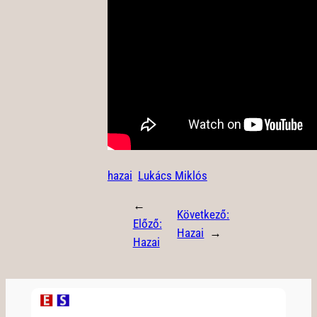
hazai
Lukács Miklós
←
Következő:
Előző:
Hazai
→
Hazai