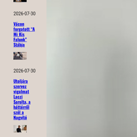
2026-07-30
Vácon
forgatott “A
Mi Kis
Falunk”
Stábja
2026-07-30
Utoljára
szervez
vigalmat
Laczi
Sarolta, a
háttérről
szól a
Nagyító