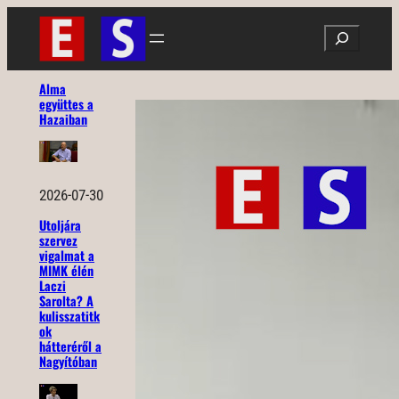
Ugrás
Search
a
tartalomhoz
Alma
együttes a
Hazaiban
2026-07-30
Utoljára
szervez
vigalmat a
MIMK élén
Laczi
Sarolta? A
kulisszatitk
ok
hátteréről a
Nagyítóban