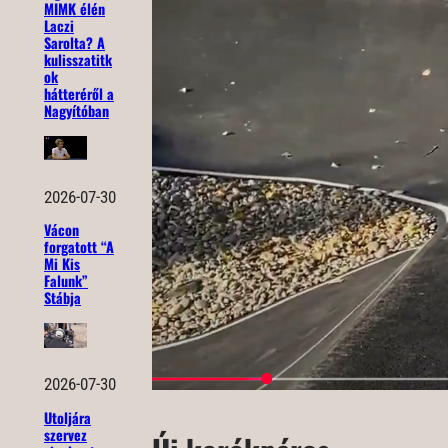
MIMK élén
Laczi
Sarolta? A
kulisszatitk
ok
hátteréről a
Nagyítóban
2026-07-30
Vácon
forgatott “A
Mi Kis
Falunk”
Stábja
2026-07-30
Utoljára
szervez