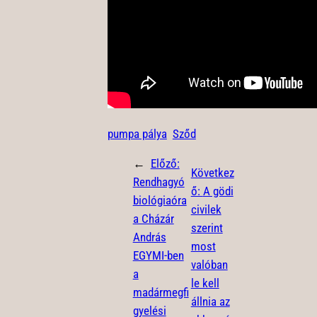
pumpa pálya
Sződ
←
Előző:
Következ
Rendhagyó
ő:
A gödi
biológiaóra
civilek
a Cházár
szerint
András
most
EGYMI-ben
valóban
a
le kell
madármegfi
állnia az
gyelési