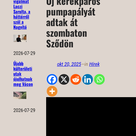
Új kerékpáros
vigalmat
Laczi
pumpapályát
Sarolta, a
háttérről
adtak át
szól a
Nagyító
szombaton
Sződön
2026-07-29
Újabb
okt 20, 2025
—
in
Hírek
külterületi
utak
újulhatnak
meg Vácon
2026-07-29