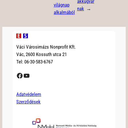
akkugyár
világnap
nak
→
alkalmából
Váci Városimázs Nonprofit Kft.
Vác, 2600 Kossuth utca 21
Tel: 06-30-583-6767
Facebook
YouTube
Adatvédelem
Szerződések