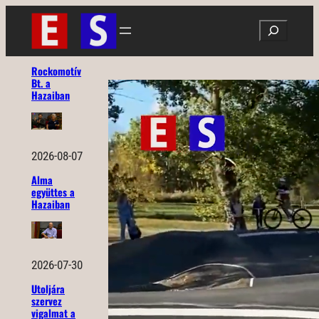
Ugrás
Search
a
tartalomhoz
Rockomotív
Bt. a
Hazaiban
2026-08-07
Alma
együttes a
Hazaiban
2026-07-30
Utoljára
szervez
vigalmat a