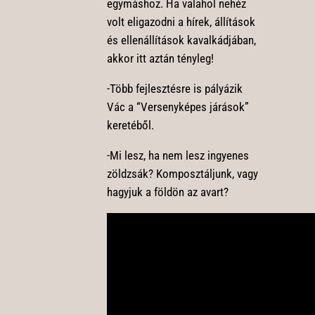
egymáshoz. Ha valahol nehéz
volt eligazodni a hírek, állítások
és ellenállítások kavalkádjában,
akkor itt aztán tényleg!
-Több fejlesztésre is pályázik
Vác a “Versenyképes járások”
keretéből.
-Mi lesz, ha nem lesz ingyenes
zöldzsák? Komposztáljunk, vagy
hagyjuk a földön az avart?