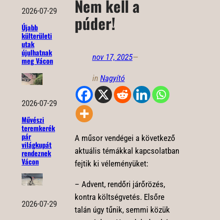
Nem kell a
2026-07-29
púder!
Újabb
külterületi
utak
újulhatnak
nov 17, 2025
—
meg Vácon
in
Nagyító
2026-07-29
Művészi
teremkerék
pár
A
műsor vendégei a következő
világkupát
aktuális témákkal kapcsolatban
rendeznek
Vácon
fejtik ki véleményüket:
– Advent, rendőri járőrözés,
kontra költségvetés. Elsőre
2026-07-29
talán úgy tűnik, semmi közük