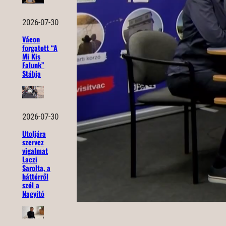
2026-07-30
Vácon
forgatott “A
Mi Kis
Falunk”
Stábja
2026-07-30
Utoljára
szervez
vigalmat
Laczi
Sarolta, a
háttérről
szól a
Nagyító