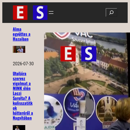
Ugrás
Search
a
tartalomhoz
Alma
együttes a
Hazaiban
2026-07-30
Utoljára
szervez
vigalmat a
MIMK élén
Laczi
Sarolta? A
kulisszatitk
ok
hátteréről a
Nagyítóban